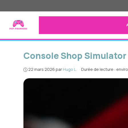
Aller
au
contenu
Console Shop Simulator
22 mars 2026
par
Hugo L.
·
Durée de lecture : envir