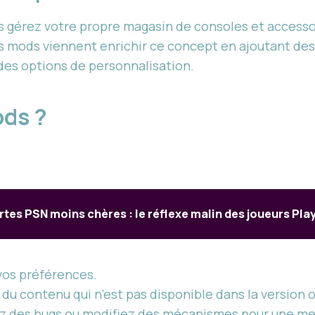
s gérez votre propre magasin de consoles et accesso
s mods viennent enrichir ce concept en ajoutant des
es options de personnalisation.
ods ?
rtes PSN moins chères : le réflexe malin des joueurs Pla
 vos préférences.
 du contenu qui n’est pas disponible dans la version o
ez des bugs ou modifiez des mécanismes pour une me