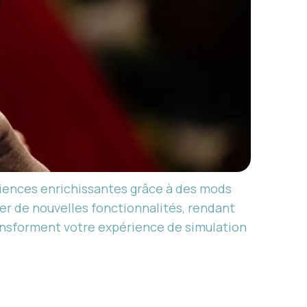
riences enrichissantes grâce à des mods
er de nouvelles fonctionnalités, rendant
ransforment votre expérience de simulation