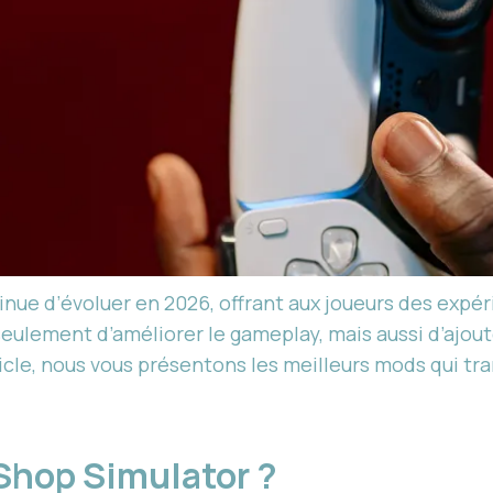
nue d’évoluer en 2026, offrant aux joueurs des expé
eulement d’améliorer le gameplay, mais aussi d’ajout
icle, nous vous présentons les meilleurs mods qui t
Shop Simulator ?