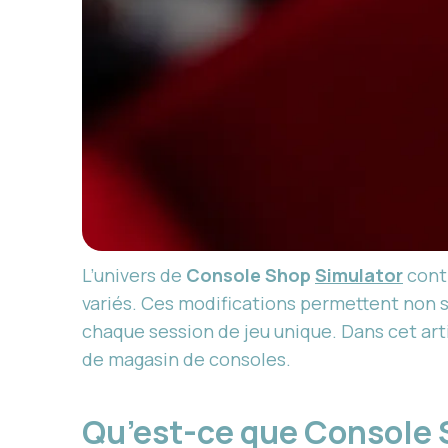
L’univers de
Console Shop
Simulator
conti
variés. Ces modifications permettent non s
chaque session de jeu unique. Dans cet art
de magasin de consoles.
Qu’est-ce que Console 