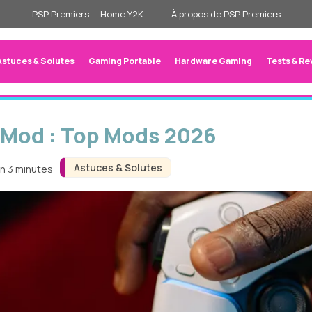
PSP Premiers — Home Y2K
À propos de PSP Premiers
Astuces & Solutes
Gaming Portable
Hardware Gaming
Tests & Re
 Mod : Top Mods 2026
Astuces & Solutes
on 3 minutes