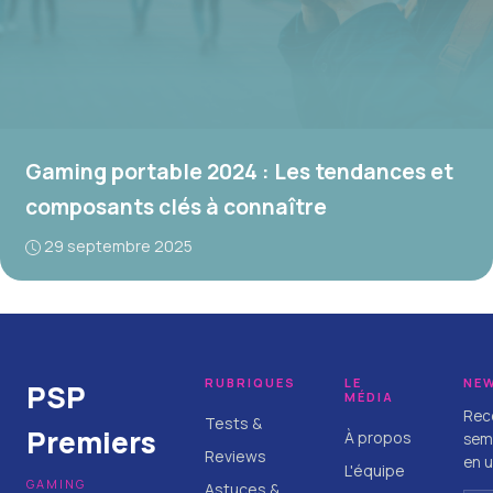
Gaming portable 2024 : Les tendances et
composants clés à connaître
29 septembre 2025
RUBRIQUES
LE
NE
PSP
MÉDIA
Rece
Tests &
Premiers
À propos
sema
Reviews
en u
L'équipe
GAMING
Astuces &