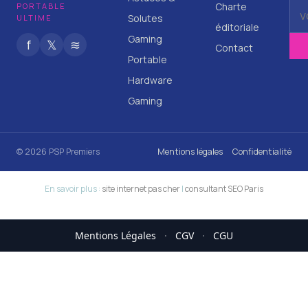
Charte
PORTABLE
Solutes
ULTIME
éditoriale
Gaming
f
𝕏
≋
Contact
Portable
Hardware
Gaming
© 2026 PSP Premiers
Mentions légales
Confidentialité
En savoir plus :
site internet pas cher
|
consultant SEO Paris
Mentions Légales
·
CGV
·
CGU