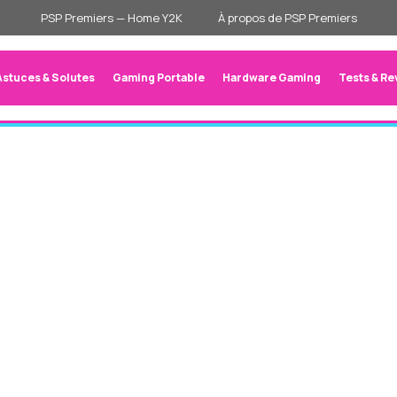
PSP Premiers — Home Y2K
À propos de PSP Premiers
Astuces & Solutes
Gaming Portable
Hardware Gaming
Tests & Re