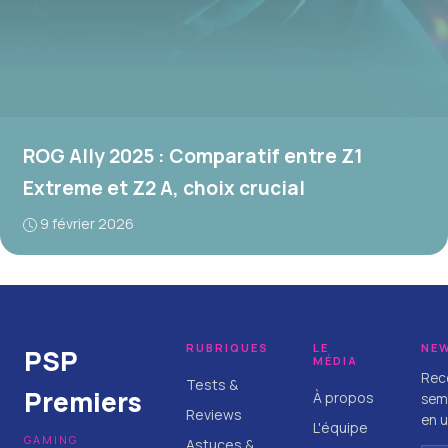
ROG Ally 2025 : Comparatif entre Z1
Extreme et Z2 A, choix crucial
9 février 2026
RUBRIQUES
LE
NE
PSP
MÉDIA
Rece
Tests &
Premiers
À propos
sema
Reviews
en u
L'équipe
GAMING
Astuces &