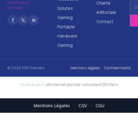
Charte
PORTABLE
Solutes
ULTIME
éditoriale
Gaming
f
𝕏
≋
Contact
Portable
Hardware
Gaming
© 2026 PSP Premiers
Mentions légales
Confidentialité
En savoir plus :
site internet pas cher
|
consultant SEO Paris
Mentions Légales
·
CGV
·
CGU