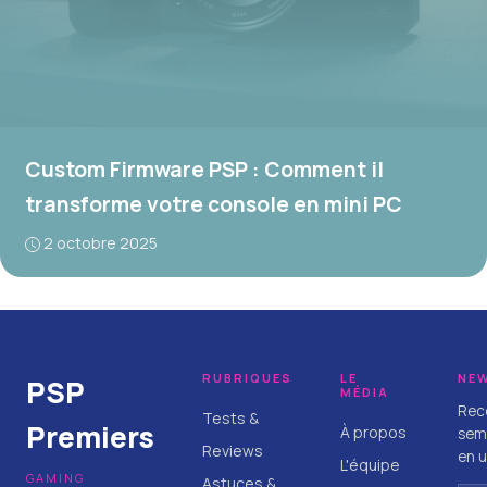
Custom Firmware PSP : Comment il
transforme votre console en mini PC
2 octobre 2025
RUBRIQUES
LE
NE
PSP
MÉDIA
Rece
Tests &
Premiers
À propos
sema
Reviews
en u
L'équipe
GAMING
Astuces &