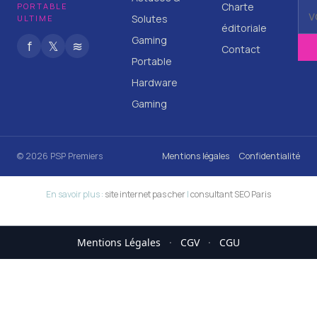
Charte
PORTABLE
Solutes
ULTIME
éditoriale
Gaming
f
𝕏
≋
Contact
Portable
Hardware
Gaming
© 2026 PSP Premiers
Mentions légales
Confidentialité
En savoir plus :
site internet pas cher
|
consultant SEO Paris
Mentions Légales
·
CGV
·
CGU