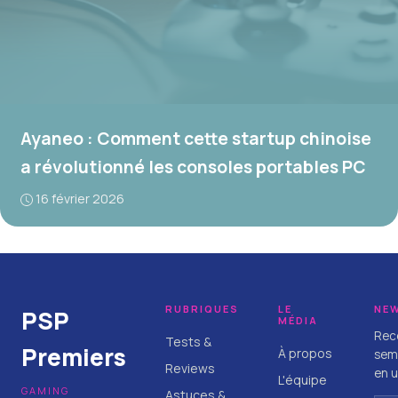
Ayaneo : Comment cette startup chinoise
a révolutionné les consoles portables PC
16 février 2026
RUBRIQUES
LE
NE
PSP
MÉDIA
Rece
Tests &
Premiers
À propos
sema
Reviews
en u
L'équipe
GAMING
Astuces &