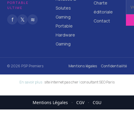
Charte
PORTABLE
Solutes
ULTIME
éditoriale
Gaming
f
𝕏
≋
Contact
Portable
Hardware
Gaming
© 2026 PSP Premiers
Mentions légales
Confidentialité
En savoir plus :
site internet pas cher
|
consultant SEO Paris
Mentions Légales
·
CGV
·
CGU