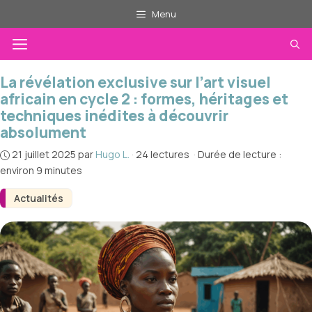
Aller
Menu
au
Menu
contenu
La révélation exclusive sur l’art visuel
africain en cycle 2 : formes, héritages et
techniques inédites à découvrir
absolument
21 juillet 2025
par
Hugo L.
·
24 lectures
·
Durée de lecture :
environ 9 minutes
Actualités