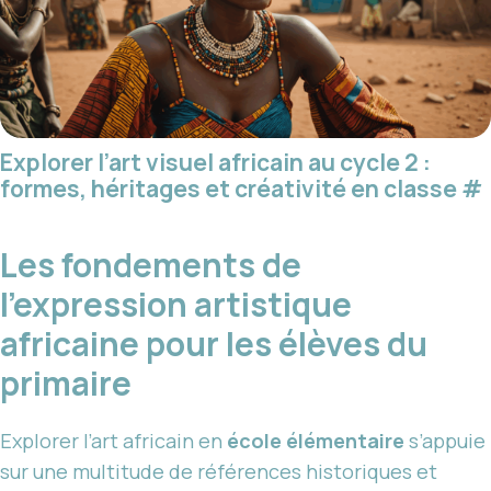
Explorer l’art visuel africain au cycle 2 :
formes, héritages et créativité en classe
#
Les fondements de
l’expression artistique
africaine pour les élèves du
primaire
Explorer l’art africain en
école élémentaire
s’appuie
sur une multitude de références historiques et