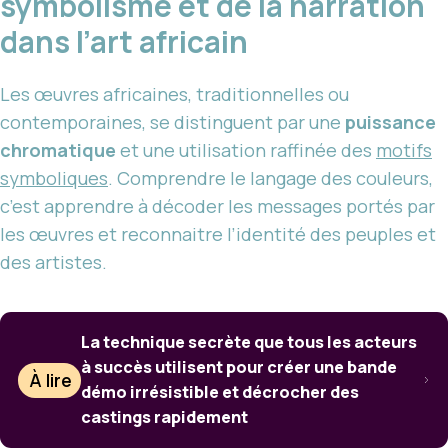
symbolisme et de la narration
dans l’art africain
Les œuvres africaines, traditionnelles ou
contemporaines, se distinguent par une
puissance
chromatique
et une utilisation raffinée des
motifs
symboliques
. Comprendre le langage des couleurs,
c’est apprendre à décoder les messages portés par
les œuvres et reconnaitre l’identité des peuples et
des artistes.
La technique secrète que tous les acteurs
à succès utilisent pour créer une bande
À lire
démo irrésistible et décrocher des
castings rapidement