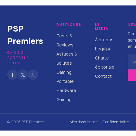
17 juillet 2026
RUBRIQUES
LE
NE
PSP
MÉDIA
Rece
Tests &
Premiers
À propos
sema
Reviews
en u
L'équipe
GAMING
Astuces &
Charte
PORTABLE
Solutes
ULTIME
éditoriale
Gaming
f
𝕏
≋
Contact
Portable
Hardware
Gaming
© 2026 PSP Premiers
Mentions légales
Confidentialité