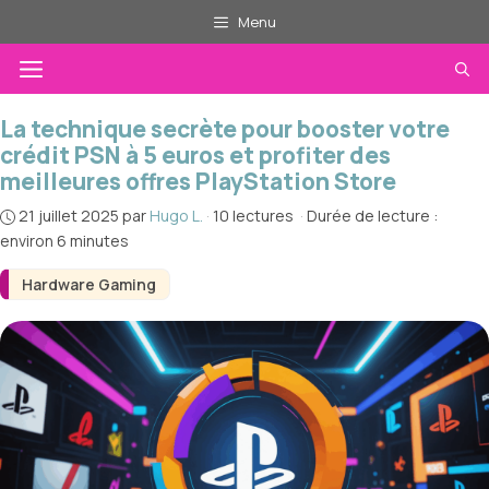
Aller
Menu
au
Menu
contenu
La technique secrète pour booster votre
crédit PSN à 5 euros et profiter des
meilleures offres PlayStation Store
21 juillet 2025
par
Hugo L.
·
10 lectures
·
Durée de lecture :
environ 6 minutes
Hardware Gaming