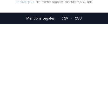
En savoir plus :
site internet pas cher
|
consultant SEO Paris
Mentions Légales
·
CGV
·
CGU