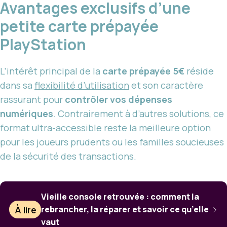
Avantages exclusifs d’une
petite carte prépayée
PlayStation
L’intérêt principal de la
carte prépayée 5€
réside
dans sa
flexibilité d’utilisation
et son caractère
rassurant pour
contrôler vos dépenses
numériques
. Contrairement à d’autres solutions, ce
format ultra-accessible reste la meilleure option
pour les joueurs prudents ou les familles soucieuses
de la sécurité des transactions.
Vieille console retrouvée : comment la
À lire
rebrancher, la réparer et savoir ce qu’elle
vaut