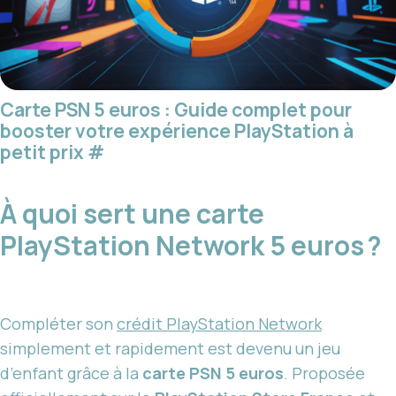
Carte PSN 5 euros : Guide complet pour
booster votre expérience PlayStation à
petit prix
#
À quoi sert une carte
PlayStation Network 5 euros ?
Compléter son
crédit PlayStation Network
simplement et rapidement est devenu un jeu
d’enfant grâce à la
carte PSN 5 euros
. Proposée