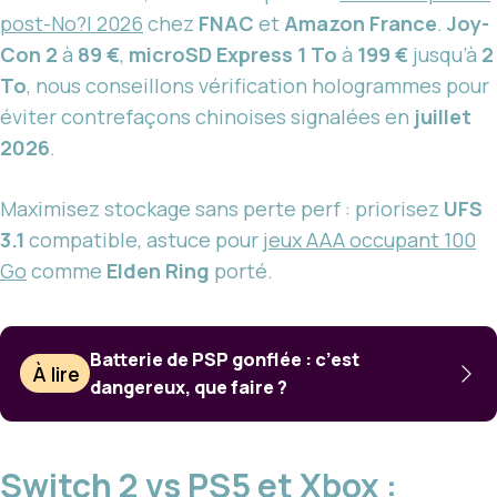
post-No?l 2026
chez
FNAC
et
Amazon France
.
Joy-
Con 2
à
89 €
,
microSD Express 1 To
à
199 €
jusqu’à
2
To
, nous conseillons vérification hologrammes pour
éviter contrefaçons chinoises signalées en
juillet
2026
.
Maximisez stockage sans perte perf : priorisez
UFS
3.1
compatible, astuce pour
jeux AAA occupant 100
Go
comme
Elden Ring
porté.
Batterie de PSP gonflée : c’est
À lire
dangereux, que faire ?
Switch 2 vs PS5 et Xbox :