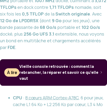
MHz
portable et
1007 MHz
docké, culminant à
3,072
TFLOPs
en dock contre
1,71 TFLOPs
nomade, soit
six fois les
0,5 TFLOP
de la
Switch originale
. Avec
12 Go de LPDDR5X
(dont
9 Go
pour les jeux), une
bande passante de
68 Go/s
portable et
102 Go/s
docké, plus
256 Go UFS 3.1
extensible, nous voyons
un bond en multitâche et chargements accélérés
par
FDE
.
Vieille console retrouvée : comment la
À lire
rebrancher, la réparer et savoir ce qu’elle
vaut
CPU
:
8 cœurs ARM Cortex-A78C
, 6 pour jeux,
cache L1 64 Ko + L2 256 Ko par cœur, L3 4 Mo