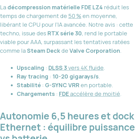
La
décompression matérielle FDE LZ4
réduit les
temps de chargement de
50 %
en moyenne,
libérant le CPU pour l’IA avancée. Notre avis : cette
techno, issue des
RTX série 30
, rend le portable
viable pour AAA, surpassant les tentatives ratées
comme la
Steam Deck
de
Valve Corporation
.
Upscaling
:
DLSS 3
vers 4K fluide
.
Ray tracing
:
10-20 gigarays/s
.
Stabilité
:
G-SYNC VRR
en portable.
Chargements
:
FDE
accélère de moitié
.
Autonomie 6,5 heures et dock
Ethernet : équilibre puissance
vs batterie