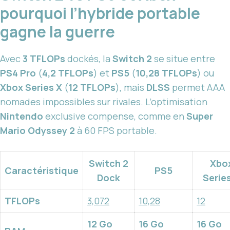
pourquoi l’hybride portable
gagne la guerre
Avec
3 TFLOPs
dockés, la
Switch 2
se situe entre
PS4 Pro
(
4,2 TFLOPs
) et
PS5
(
10,28 TFLOPs
) ou
Xbox Series X
(
12 TFLOPs
), mais
DLSS
permet AAA
nomades impossibles sur rivales. L’optimisation
Nintendo
exclusive compense, comme en
Super
Mario Odyssey 2
à 60 FPS portable.
Switch 2
Xbo
Caractéristique
PS5
Dock
Serie
TFLOPs
3,072
10,28
12
12 Go
16 Go
16 Go