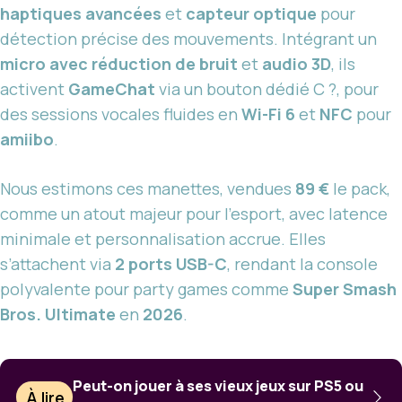
haptiques avancées
et
capteur optique
pour
détection précise des mouvements. Intégrant un
micro avec réduction de bruit
et
audio 3D
, ils
activent
GameChat
via un bouton dédié C ?, pour
des sessions vocales fluides en
Wi-Fi 6
et
NFC
pour
amiibo
.
Nous estimons ces manettes, vendues
89 €
le pack,
comme un atout majeur pour l’esport, avec latence
minimale et personnalisation accrue. Elles
s’attachent via
2 ports USB-C
, rendant la console
polyvalente pour party games comme
Super Smash
Bros. Ultimate
en
2026
.
Peut-on jouer à ses vieux jeux sur PS5 ou
À lire