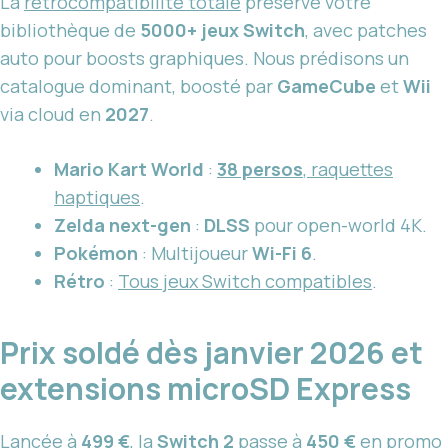
La
rétrocompatibilité totale
préserve votre
bibliothèque de
5000+ jeux Switch
, avec patches
auto pour boosts graphiques. Nous prédisons un
catalogue dominant, boosté par
GameCube
et
Wii
via cloud en
2027
.
Mario Kart World
:
38 persos
, raquettes
haptiques
.
Zelda next-gen
:
DLSS
pour open-world 4K.
Pokémon
: Multijoueur
Wi-Fi 6
.
Rétro
:
Tous jeux Switch compatibles
.
Prix soldé dès janvier 2026 et
extensions microSD Express
Lancée à
499 €
, la
Switch 2
passe à
450 €
en promo