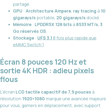
partagé.
GPU
:
Architecture Ampere
,
ray tracing
à
10
gigarays/s
portable,
20 gigarays/s
docké.
Mémoire
:
LPDDR5X 128 bits
à
8533 MT/s
,
3
Go réservés OS
.
Stockage
:
UFS 3.1
8 fois plus rapide que
eMMC Switch 1
.
Écran 8 pouces 120 Hz et
sortie 4K HDR : adieu pixels
flous
L’écran
LCD tactile capacitif de 7,9 pouces
à
résolution
1920×1080
marque une avancée majeure
pour vous, gamers en déplacement, avec support