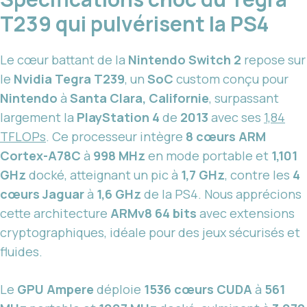
T239 qui pulvérisent la PS4
Le cœur battant de la
Nintendo Switch 2
repose sur
le
Nvidia Tegra T239
, un
SoC
custom conçu pour
Nintendo
à
Santa Clara, Californie
, surpassant
largement la
PlayStation 4
de
2013
avec ses
1,84
TFLOPs
. Ce processeur intègre
8 cœurs ARM
Cortex-A78C
à
998 MHz
en mode portable et
1,101
GHz
docké, atteignant un pic à
1,7 GHz
, contre les
4
cœurs Jaguar
à
1,6 GHz
de la PS4. Nous apprécions
cette architecture
ARMv8 64 bits
avec extensions
cryptographiques, idéale pour des jeux sécurisés et
fluides.
Le
GPU Ampere
déploie
1536 cœurs CUDA
à
561