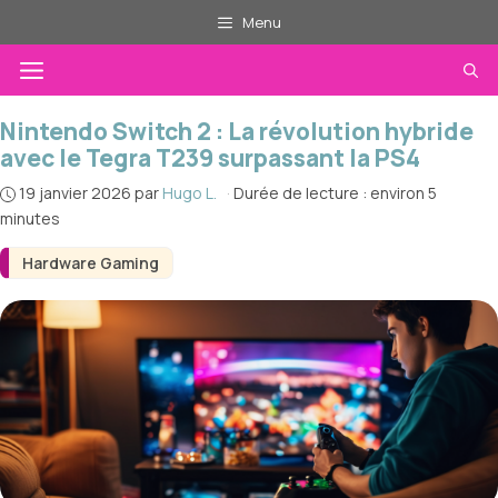
Aller
Menu
au
Menu
contenu
Nintendo Switch 2 : La révolution hybride
avec le Tegra T239 surpassant la PS4
19 janvier 2026
par
Hugo L.
·
Durée de lecture : environ 5
minutes
Hardware Gaming