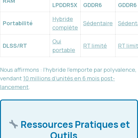
RAM
LPDDR5X
GDDR6
GDDR6
Hybride
Portabilité
Sédentaire
Sédent
complète
Oui
DLSS/RT
RT limité
RT limi
portable
Nous affirmons : l’hybride l’emporte par polyvalence,
vendant
10 millions d’unités en 6 mois post-
lancement
.
Ressources Pratiques et
Outils