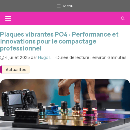
Aller
Menu
au
Menu
contenu
Plaques vibrantes PQ4 : Performance et
innovations pour le compactage
professionnel
4 juillet 2025
par
Hugo L.
·
Durée de lecture : environ 6 minutes
Actualités