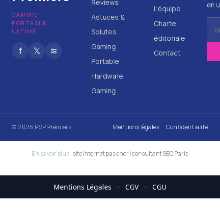
Reviews
en u
L'équipe
GAMING
Astuces &
Charte
PORTABLE
Solutes
ULTIME
éditoriale
Gaming
f
𝕏
≋
Contact
Portable
Hardware
Gaming
© 2026 PSP Premiers
Mentions légales
Confidentialité
En savoir plus :
site internet pas cher
|
consultant SEO Paris
Mentions Légales
·
CGV
·
CGU