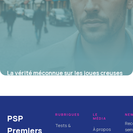
La vérité méconnue sur les joues creuses
masculines qui révolutionne votre image
et votre confiance
21 juillet 2025
RUBRIQUES
LE
NE
PSP
MÉDIA
Rece
Tests &
Premiers
À propos
sema