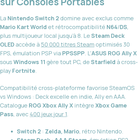
sur Consoles Portables
La
Nintendo Switch 2
domine avec exclus comme
Mario Kart World
et rétrocompatibilité
N64
/
DS
,
plus multijoueur local jusqu’à 8. Le
Steam Deck
OLED
accède à
50 000 titres Steam
optimisés 30
FPS, émulation PSP via
PPSSPP
. L’
ASUS ROG Ally X
sous
Windows 11
gère tout PC, de
Starfield
à cross-
play
Fortnite
.
Compatibilité cross-plateforme favorise SteamOS
vs Windows : Deck excelle en indie, Ally en AAA.
Catalogue
ROG Xbox Ally X
intègre
Xbox Game
Pass
, avec
400 jeux jour 1
.
Switch 2
:
Zelda, Mario
, rétro Nintendo.
Steam Deck
:
AAA Steam
, émulation PS2.