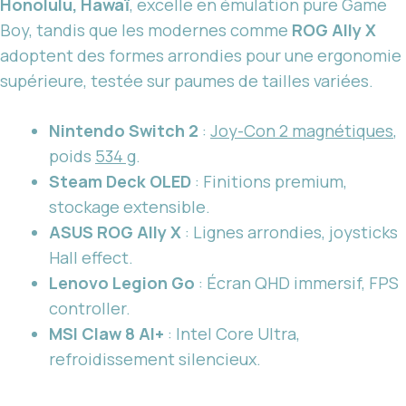
Honolulu, Hawaï
, excelle en émulation pure Game
Boy, tandis que les modernes comme
ROG Ally X
adoptent des formes arrondies pour une ergonomie
supérieure, testée sur paumes de tailles variées.
Nintendo Switch 2
:
Joy-Con 2 magnétiques
,
poids
534 g
.
Steam Deck OLED
: Finitions premium,
stockage extensible.
ASUS ROG Ally X
: Lignes arrondies, joysticks
Hall effect.
Lenovo Legion Go
: Écran QHD immersif, FPS
controller.
MSI Claw 8 AI+
: Intel Core Ultra,
refroidissement silencieux.