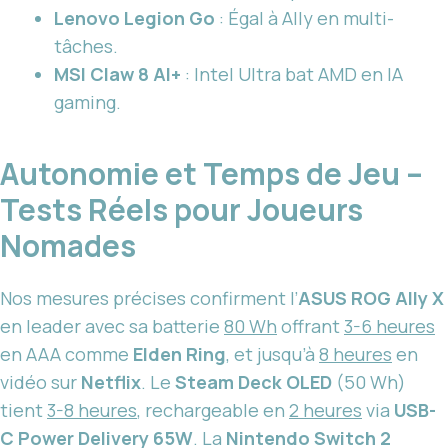
Lenovo Legion Go
: Égal à Ally en multi-
tâches.
MSI Claw 8 AI+
: Intel Ultra bat AMD en IA
gaming.
Autonomie et Temps de Jeu –
Tests Réels pour Joueurs
Nomades
Nos mesures précises confirment l’
ASUS ROG Ally X
en leader avec sa batterie
80 Wh
offrant
3-6 heures
en AAA comme
Elden Ring
, et jusqu’à
8 heures
en
vidéo sur
Netflix
. Le
Steam Deck OLED
(50 Wh)
tient
3-8 heures
, rechargeable en
2 heures
via
USB-
C Power Delivery 65W
. La
Nintendo Switch 2