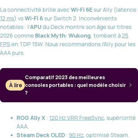
La connectivité brille avec
Wi-Fi 6E
sur Ally (latence
12 ms
) vs
Wi-Fi 6
sur Switch 2. Inconvénients
notables : l’
APU
du Deck montre son âge sur titres
2026 comme
Black Myth: Wukong
, tombant à
25
FPS
en TDP 15W. Nous recommandons l’Ally pour les
AAA purs.
Comparatif 2023 des meilleures
À lire
consoles portables : quel modèle choisir
?
ROG Ally X
:
120 Hz VRR FreeSync
, supériorité
AAA.
Steam Deck OLED
:
90 Hz
, optimisé Steam.