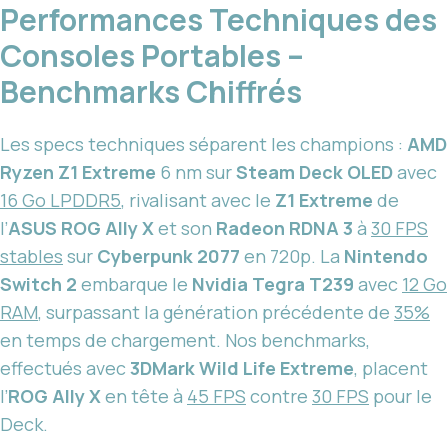
Performances Techniques des
Consoles Portables –
Benchmarks Chiffrés
Les specs techniques séparent les champions :
AMD
Ryzen Z1 Extreme
6 nm sur
Steam Deck OLED
avec
16 Go LPDDR5
, rivalisant avec le
Z1 Extreme
de
l’
ASUS ROG Ally X
et son
Radeon RDNA 3
à
30 FPS
stables
sur
Cyberpunk 2077
en 720p. La
Nintendo
Switch 2
embarque le
Nvidia Tegra T239
avec
12 Go
RAM
, surpassant la génération précédente de
35%
en temps de chargement. Nos benchmarks,
effectués avec
3DMark Wild Life Extreme
, placent
l’
ROG Ally X
en tête à
45 FPS
contre
30 FPS
pour le
Deck.