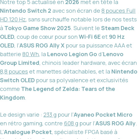
Notre top 5 actualisé en
2026
met en tête la
Nintendo Switch 2
avec son écran de
8 pouces Full
HD 120 Hz
, sans surchauffe notable lors de nos tests
à
Tokyo Game Show 2025
. Suivent le
Steam Deck
OLED
, coup de cœur pour son
Wi-Fi 6E
et
90 Hz
OLED
, l’
ASUS ROG Ally X
pour sa puissance AAA et
batterie
80 Wh
, la
Lenovo Legion Go
d’
Lenovo
Group Limited
, chinois leader hardware, avec écran
8,8 pouces
et manettes détachables, et la
Nintendo
Switch OLED
pour sa polyvalence et exclusivités
comme
The Legend of Zelda: Tears of the
Kingdom
.
Le design varie :
233 g
pour l’
Ayaneo Pocket Micro
en rétro gaming, contre
608 g
pour l’
ASUS ROG Ally
.
L’
Analogue Pocket
, spécialiste FPGA basé à