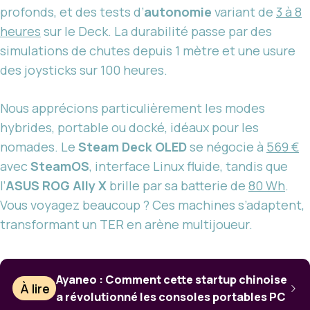
profonds, et des tests d’
autonomie
variant de
3 à 8
heures
sur le Deck. La durabilité passe par des
simulations de chutes depuis 1 mètre et une usure
des joysticks sur 100 heures.
Nous apprécions particulièrement les modes
hybrides, portable ou docké, idéaux pour les
nomades. Le
Steam Deck OLED
se négocie à
569 €
avec
SteamOS
, interface Linux fluide, tandis que
l’
ASUS ROG Ally X
brille par sa batterie de
80 Wh
.
Vous voyagez beaucoup ? Ces machines s’adaptent,
transformant un TER en arène multijoueur.
Ayaneo : Comment cette startup chinoise
À lire
a révolutionné les consoles portables PC